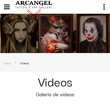
Inicio
Videos
Videos
Galería de videos